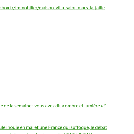
ox.fr/immobilier/maison-villa-saint-mars-la-jaille
e de la semaine : vous avez dit « ombre et lumière » ?
ule inouïe en mai et une France qui suffoque, le débat