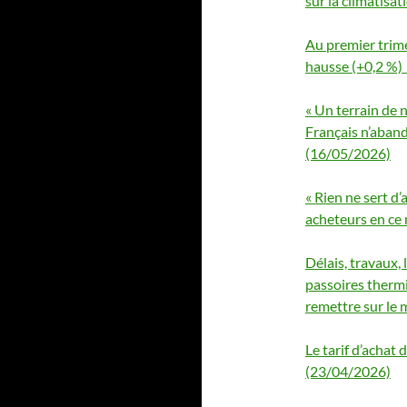
sur la climatisat
Au premier trime
hausse (+0,2 %)
« Un terrain de n
Français n’aban
(16/05/2026)
« Rien ne sert d’
acheteurs en ce
Délais, travaux,
passoires therm
remettre sur le 
Le tarif d’achat d
(23/04/2026)