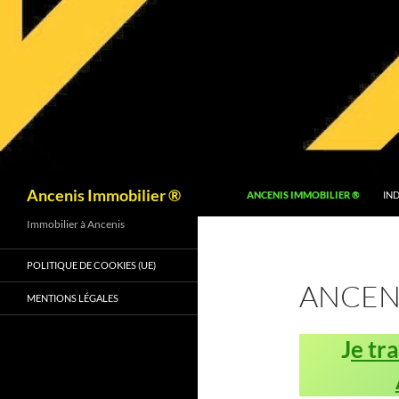
Recherche
Ancenis Immobilier ®
ANCENIS IMMOBILIER ®
IND
Immobilier à Ancenis
POLITIQUE DE COOKIES (UE)
ANCEN
MENTIONS LÉGALES
J
e tr