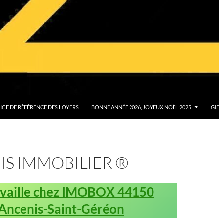
ICE DE RÉFÉRENCE DES LOYERS
BONNE ANNÉE 2026, JOYEUX NOËL 2025
GI
IS IMMOBILIER ®
availle chez IMOBOX 44150
Ancenis-Saint-Géréon