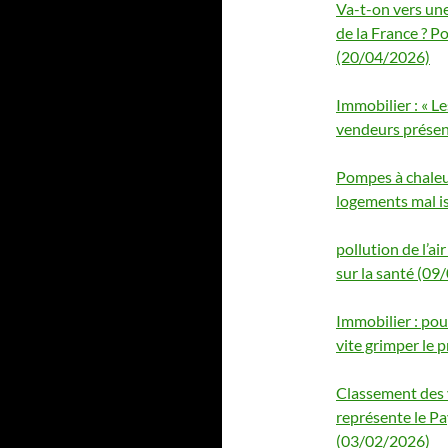
Va-t-on vers une
de la France ? P
(20/04/2026)
Immobilier : « L
vendeurs présen
Pompes à chaleu
logements mal i
pollution de l’ai
sur la santé (09
Immobilier : pou
vite grimper le 
Classement des vi
représente le Pa
(03/02/2026)