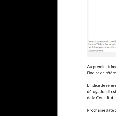
Au premier trime
l’indice de référ
L’indice de référ
dérogation, il es
de la Constituti
Prochaine date 