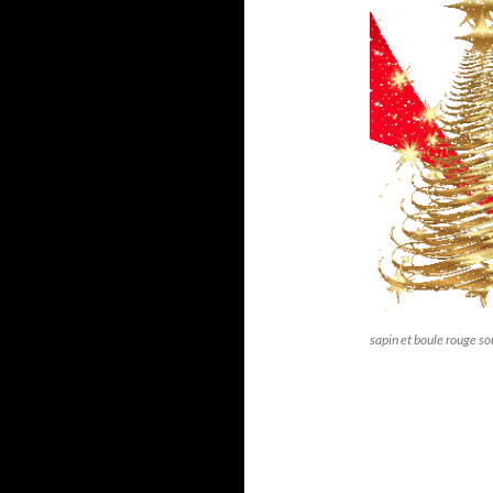
sapin et boule rouge so