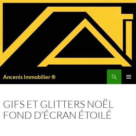
Aller
au
contenu
Recherche
Ancenis Immobilier ®
MENU
PRINCI
GIFS ET GLITTERS NOËL
FOND D’ÉCRAN ÉTOILÉ