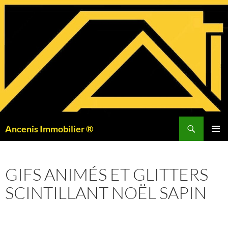
Aller
au
contenu
Recherche
Ancenis Immobilier ®
MENU
PRINCI
GIFS ANIMÉS ET GLITTERS
SCINTILLANT NOËL SAPIN